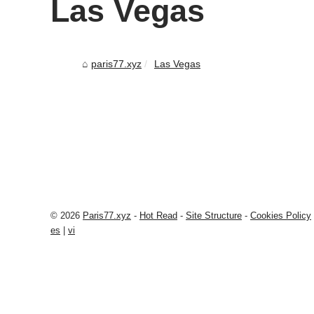
Las Vegas
paris77.xyz
Las Vegas
© 2026
Paris77.xyz
-
Hot Read
-
Site Structure
-
Cookies Policy
es
|
vi