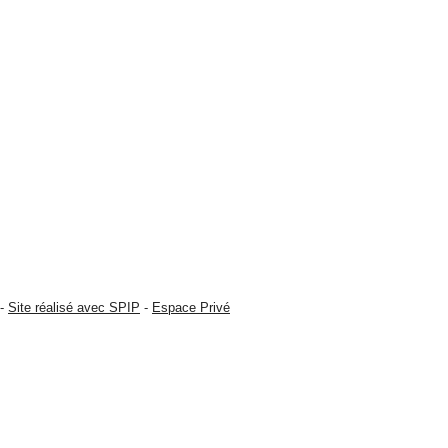
-
Site réalisé avec SPIP
-
Espace Privé