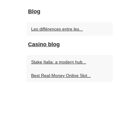
Blog
Les différences entre les...
Casino blog
Stake Italia: a modern hub...
Best Real-Money Online Slot...